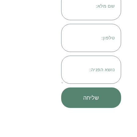
בואו
sya@gmail.com
נדבר
שליחה