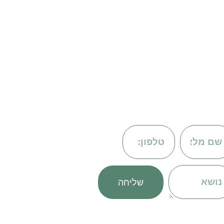
om
שליחה