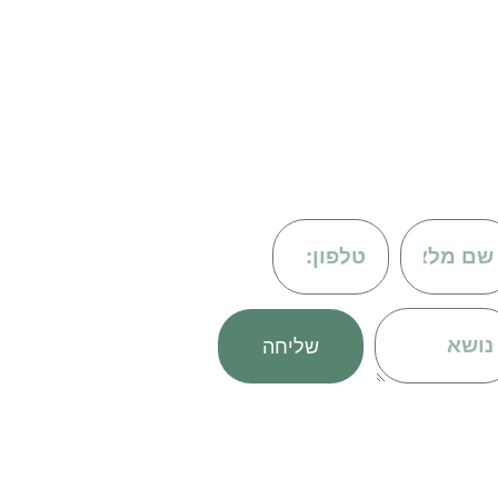
om
שליחה